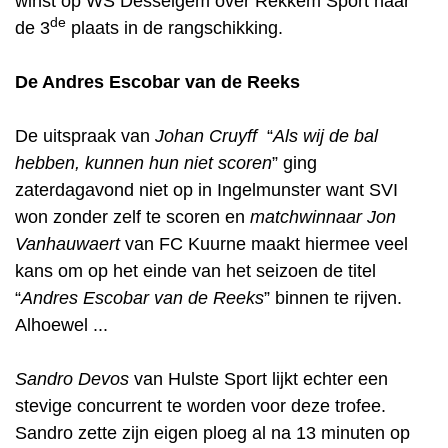
winst op WS Desselgem over Rekkem Sport naar
de
de 3
plaats in de rangschikking.
De Andres Escobar van de Reeks
De uitspraak van
Johan Cruyff
“
Als wij de bal
hebben, kunnen hun niet scoren
” ging
zaterdagavond niet op in Ingelmunster want SVI
won zonder zelf te scoren en
matchwinnaar
Jon
Vanhauwaert
van FC Kuurne maakt hiermee veel
kans om op het einde van het seizoen de titel
“
Andres Escobar van de Reeks
” binnen te rijven.
Alhoewel ...
Sandro Devos
van Hulste Sport lijkt echter een
stevige concurrent te worden voor deze trofee.
Sandro zette zijn eigen ploeg al na 13 minuten op