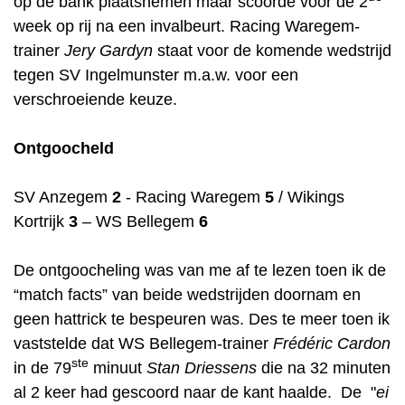
op de bank plaatsnemen maar scoorde voor de 2
week op rij na een invalbeurt. Racing Waregem-
trainer
Jery Gardyn
staat voor de komende wedstrijd
tegen SV Ingelmunster m.a.w. voor een
verschroeiende keuze.
Ontgoocheld
SV Anzegem
2
- Racing Waregem
5
/ Wikings
Kortrijk
3
– WS Bellegem
6
De ontgoocheling was van me af te lezen toen ik de
“match facts” van beide wedstrijden doornam en
geen hattrick te bespeuren was. Des te meer toen ik
vaststelde dat WS Bellegem-trainer
Frédéric Cardon
ste
in de 79
minuut
Stan Driessens
die na 32 minuten
al 2 keer had gescoord naar de kant haalde. De "
ei