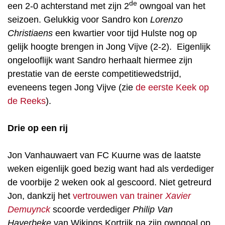
de
een 2-0 achterstand met zijn 2
owngoal van het
seizoen. Gelukkig voor Sandro kon
Lorenzo
Christiaens
een kwartier voor tijd Hulste nog op
gelijk hoogte brengen in Jong Vijve (2-2). Eigenlijk
ongelooflijk want Sandro herhaalt hiermee zijn
prestatie van de eerste competitiewedstrijd,
eveneens tegen Jong Vijve (zie
de eerste Keek op
de Reeks
).
Drie op een rij
Jon Vanhauwaert van FC Kuurne was de laatste
weken eigenlijk goed bezig want had als verdediger
de voorbije 2 weken ook al gescoord. Niet getreurd
Jon, dankzij het
vertrouwen van trainer
Xavier
Demuynck
scoorde verdediger
Philip Van
Haverbeke
van Wikings Kortrijk na zijn owngoal op