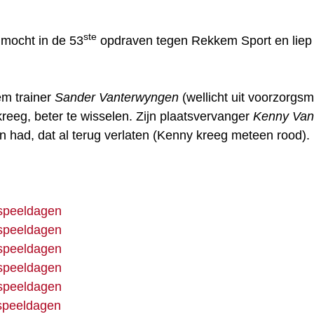
ste
ocht in de 53
opdraven tegen Rekkem Sport en liep 
em trainer
Sander Vanterwyngen
(wellicht uit voorzorgs
reeg, beter te wisselen. Zijn plaatsvervanger
Kenny Van
en had, dat al terug verlaten (Kenny kreeg meteen rood).
speeldagen
speeldagen
speeldagen
speeldagen
speeldagen
speeldagen