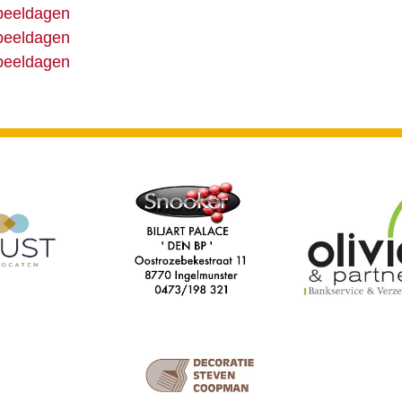
peeldagen
peeldagen
peeldagen