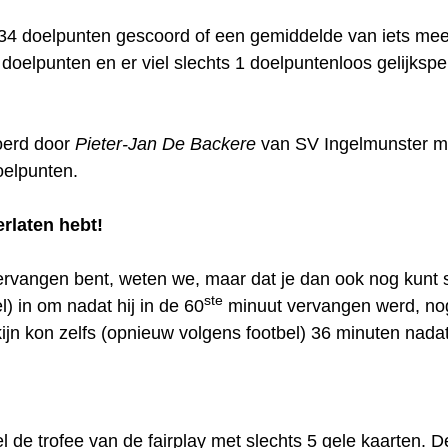
334 doelpunten gescoord of een gemiddelde van iets mee
 doelpunten en er viel slechts 1 doelpuntenloos gelijksp
voerd door
Pieter-Jan De Backere
van SV Ingelmunster m
elpunten.
erlaten hebt!
 vervangen bent, weten we, maar dat je dan ook nog kunt
ste
) in om nadat hij in de 60
minuut vervangen werd, nog
jn kon zelfs (opnieuw volgens footbel) 36 minuten nada
l de trofee van de fairplay met slechts 5 gele kaarten. 