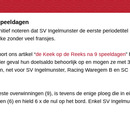
speeldagen
nitief noteren dat SV Ingelmunster de eerste periodetite
e zonder veel fransjes.
t ons artikel “
de Keek op de Reeks na 9 speeldagen
”
der geval hun doelsaldo behoorlijk op en mogen ze met 
, net voor SV Ingelmunster, Racing Waregem B en SC 
e overwinningen (9), is tevens de enige ploeg die in ei
ten (6) en hield 6 x de nul op het bord. Enkel SV Ingel