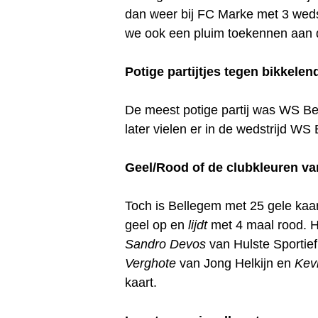
dan weer bij FC Marke met 3 weds
we ook een pluim toekennen aan 
Potige partijtjes tegen bikkele
De meest potige partij was WS Be
later vielen er in de wedstrijd W
Geel/Rood of de clubkleuren v
Toch is Bellegem met 25 gele kaar
geel op en
lijdt
met 4 maal rood. Hu
Sandro Devos
van Hulste Sportie
Verghote
van Jong Helkijn en
Kev
kaart.