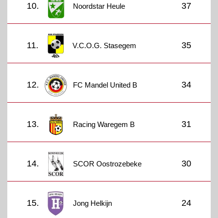
10.
37
Noordstar Heule
11.
35
V.C.O.G. Stasegem
12.
34
FC Mandel United B
13.
31
Racing Waregem B
14.
30
SCOR Oostrozebeke
15.
24
Jong Helkijn