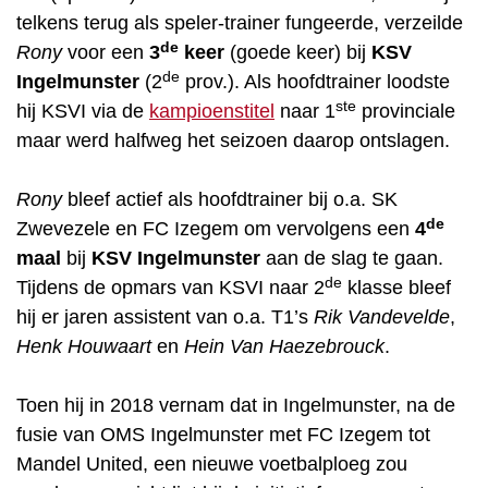
telkens terug als speler-trainer fungeerde, verzeilde
de
Rony
voor een
3
keer
(goede keer) bij
KSV
de
Ingelmunster
(2
prov.). Als hoofdtrainer loodste
ste
hij KSVI via de
kampioenstitel
naar 1
provinciale
maar werd halfweg het seizoen daarop ontslagen.
Rony
bleef actief als hoofdtrainer bij o.a. SK
de
Zwevezele en FC Izegem om vervolgens een
4
maal
bij
KSV Ingelmunster
aan de slag te gaan.
de
Tijdens de opmars van KSVI naar 2
klasse bleef
hij er jaren assistent van o.a. T1’s
Rik Vandevelde
,
Henk Houwaart
en
Hein Van Haezebrouck
.
Toen hij in 2018 vernam dat in Ingelmunster, na de
fusie van OMS Ingelmunster met FC Izegem tot
Mandel United, een nieuwe voetbalploeg zou