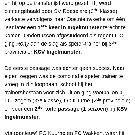
en hij op de transferlijst werd gezet. Hij werd
de
binnengehaald door SV Roeselare (3
klasse),
verkaste vervolgens naar Oostnieuwkerke om één
ste
jaar later een
1
keer in Ingelmunster
terecht te
komen. Ondertussen afgestudeerd als regent L.O.
de
ging
Rony
aan de slag als speler-trainer bij 3
provincialer
KSV Ingelmunster
.
De eerste passage was echter geen succes. Naar
eigen zeggen was de combinatie speler-trainer te
vroeg in zijn loopbaan, schoof hij het
trainersbestaan voor zich uit en ging voetballen bij
de
de
FC Izegem (3
klasse), FC Kuurne (2
provinciale)
de
en voor een
2
korte
passage
(1 seizoen) bij
KSV
Ingelmunster
.
Via (opnieuw) FC Kuurne en FC Wakken, waar hij