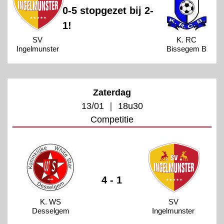
0-5 stopgezet bij 2-
1!
SV
K. RC
Ingelmunster
Bissegem B
Zaterdag
13/01 ｜ 18u30
Competitie
4 - 1
K. WS
SV
Desselgem
Ingelmunster