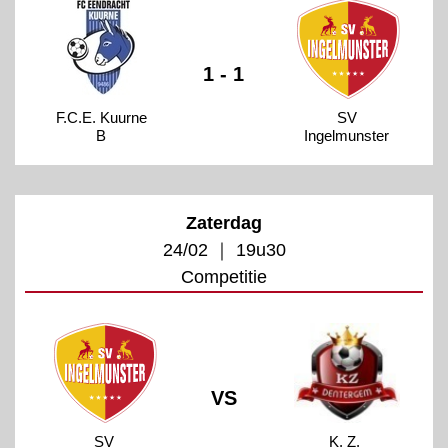
1 - 1
F.C.E. Kuurne
SV
B
Ingelmunster
Zaterdag
24/02 ｜ 19u30
Competitie
VS
SV
K. Z.