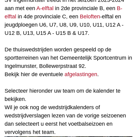
SV Ingelmunster treedt in het seizoen 2023-2024
aan met een
A-elftal
in 2de provinciale B, een
B-
elftal
in 4de provinciale C, een
Beloften
-elftal en
jeugdploegen U6, U7, U8, U9, U10, U11, U12 A -
U12 B, U13, U15 A - U15 B & U17.
De thuiswedstrijden worden gespeeld op de
sportterreinen van het Gemeentelijk Sportcentrum in
Ingelmunster, Bollewerpstraat 92.
Bekijk hier de eventuele
afgelastingen
.
Selecteer hieronder uw team om de kalender te
bekijken.
Wil je ook nog de wedstrijdkalenders of
wedstrijdverslagen lezen van de vorige seizoenen
dan selecteert u eerst het voetbalseizoen en
vervolgens het team.