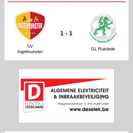
1 - 1
SV
GL Ruislede
Ingelmunster