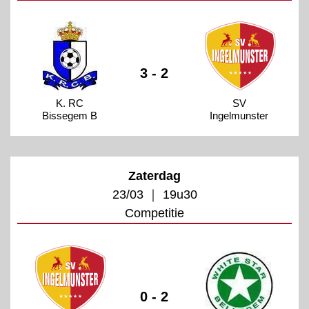
3 - 2
K. RC
SV
Bissegem B
Ingelmunster
Zaterdag
23/03 ｜ 19u30
Competitie
0 - 2