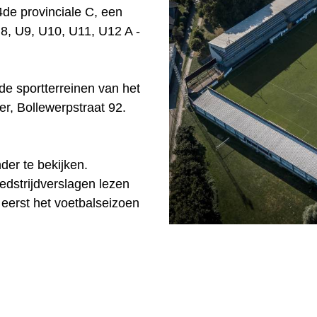
4de provinciale C, een
U8, U9, U10, U11, U12 A -
e sportterreinen van het
er, Bollewerpstraat 92.
der te bekijken.
edstrijdverslagen lezen
 eerst het voetbalseizoen