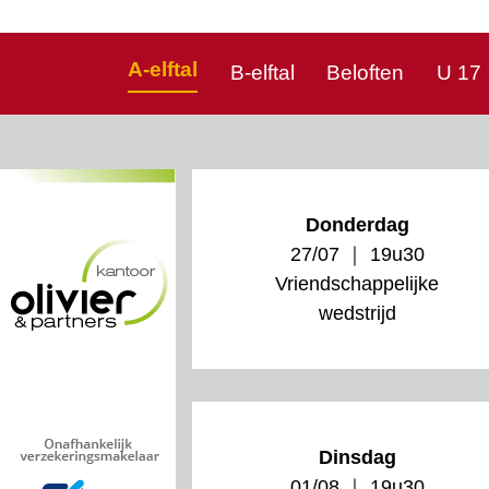
A-elftal
B-elftal
Beloften
U 17
Donderdag
27/07 ｜ 19u30
Vriendschappelijke
wedstrijd
Dinsdag
01/08 ｜ 19u30