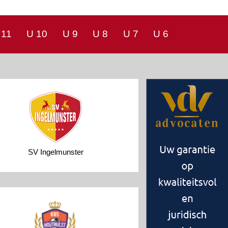
 11
U 10
U 9
U 8
U 7
U 6
SV Ingelmunster