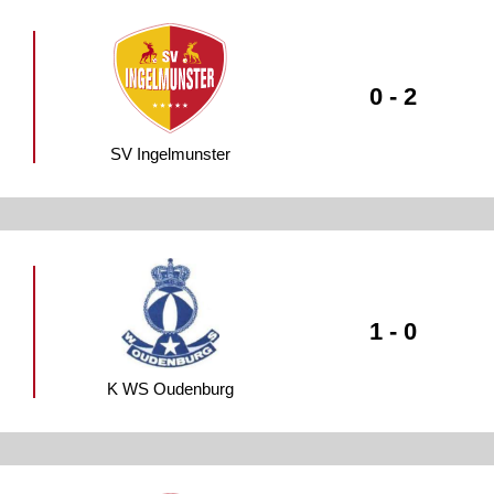
0 - 2
SV Ingelmunster
1 - 0
K WS Oudenburg