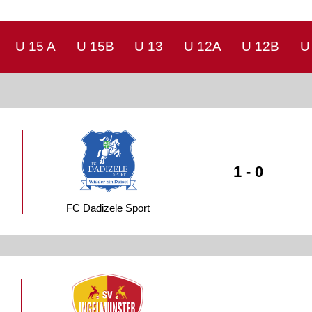
U 15 A
U 15B
U 13
U 12A
U 12B
U
1 - 0
FC Dadizele Sport