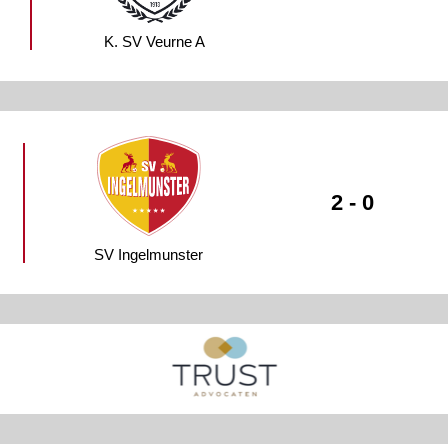
K. SV Veurne A
2 - 0
SV Ingelmunster