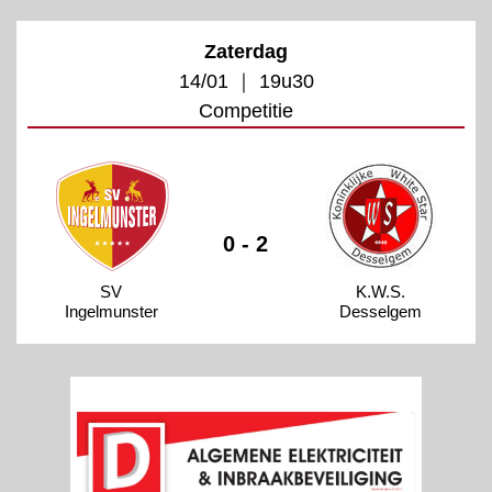
Zaterdag
14/01 ｜ 19u30
Competitie
0 - 2
SV
K.W.S.
Ingelmunster
Desselgem