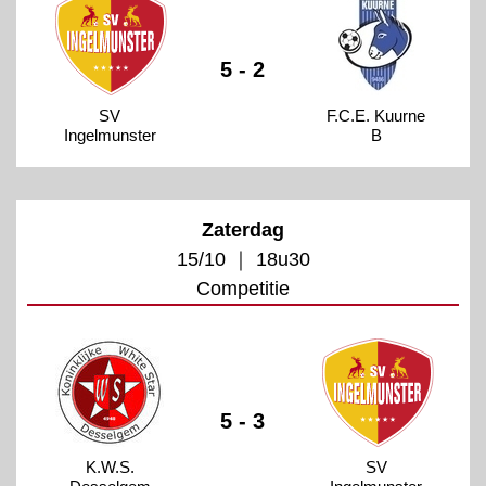
5 - 2
SV
F.C.E. Kuurne
Ingelmunster
B
Zaterdag
15/10 ｜ 18u30
Competitie
5 - 3
K.W.S.
SV