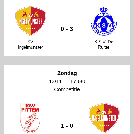
0 - 3
SV
K.S.V. De
Ingelmunster
Ruiter
Zondag
13/11 ｜ 17u30
Competitie
1 - 0