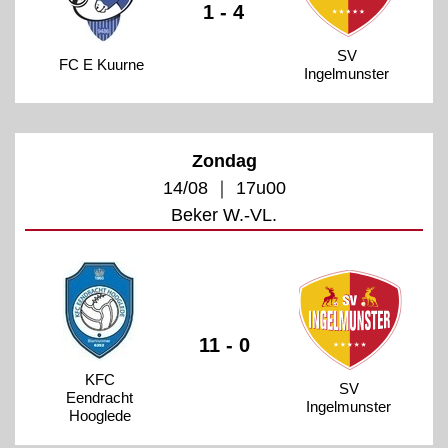
1 - 4
SV
FC E Kuurne
Ingelmunster
Zondag
14/08 ｜ 17u00
Beker W.-VL.
11 - 0
KFC
SV
Eendracht
Ingelmunster
Hooglede