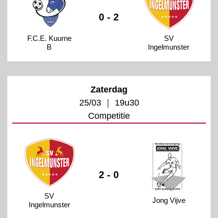
0 - 2
F.C.E. Kuurne
SV
B
Ingelmunster
Zaterdag
25/03 ｜ 19u30
Competitie
2 - 0
SV
Jong Vijve
Ingelmunster