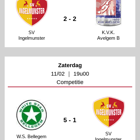
2 - 2
SV
K.V.K.
Ingelmunster
Avelgem B
Zaterdag
11/02 ｜ 19u00
Competitie
5 - 1
SV
W.S. Bellegem
Ingelmunster