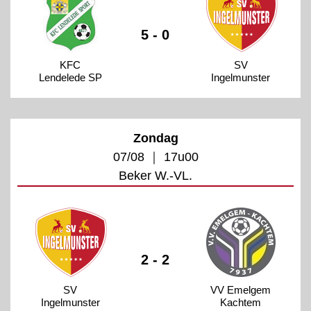
5 - 0
KFC
SV
Lendelede SP
Ingelmunster
Zondag
07/08 ｜ 17u00
Beker W.-VL.
2 - 2
SV
VV Emelgem
Ingelmunster
Kachtem