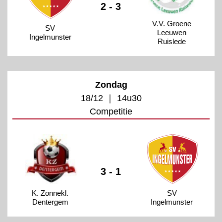
2 - 3
V.V. Groene
SV
Leeuwen
Ingelmunster
Ruislede
Zondag
18/12 ｜ 14u30
Competitie
3 - 1
K. Zonnekl.
SV
Dentergem
Ingelmunster