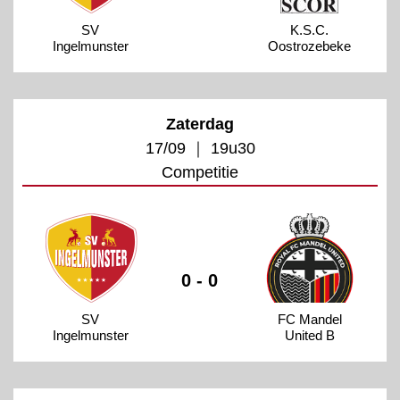
SV
K.S.C.
Ingelmunster
Oostrozebeke
Zaterdag
17/09 ｜ 19u30
Competitie
0 - 0
SV
FC Mandel
Ingelmunster
United B