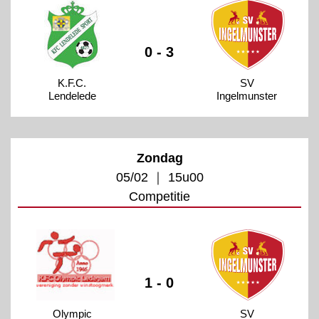
0 - 3
K.F.C.
SV
Lendelede
Ingelmunster
Zondag
05/02 ｜ 15u00
Competitie
1 - 0
Olympic
SV