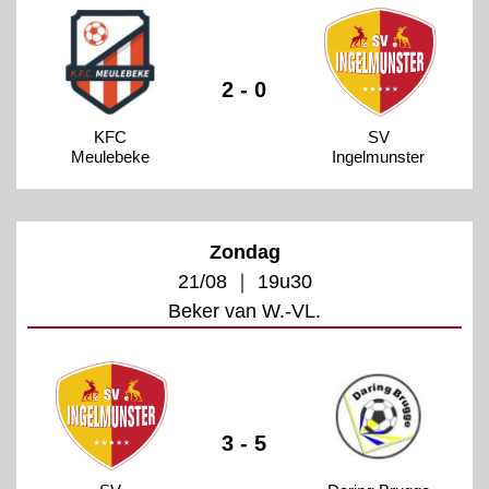
2 - 0
KFC
SV
Meulebeke
Ingelmunster
Zondag
21/08 ｜ 19u30
Beker van W.-VL.
3 - 5