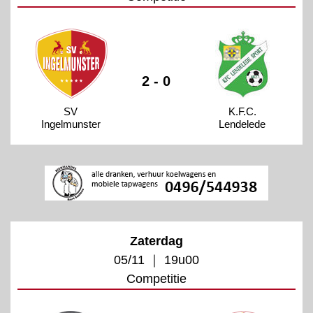
2 - 0
SV
K.F.C.
Ingelmunster
Lendelede
Zaterdag
05/11 ｜ 19u00
Competitie