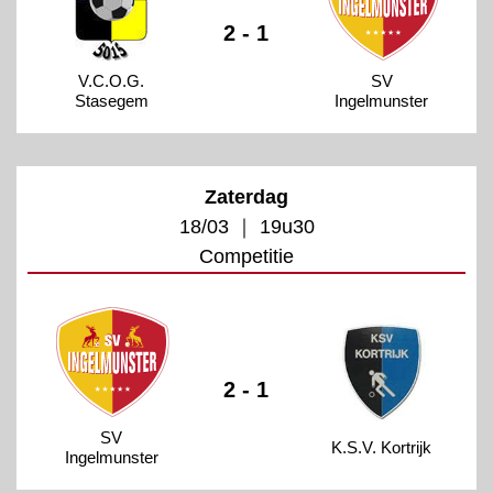
2 - 1
V.C.O.G.
SV
Stasegem
Ingelmunster
Zaterdag
18/03 ｜ 19u30
Competitie
2 - 1
SV
K.S.V. Kortrijk
Ingelmunster