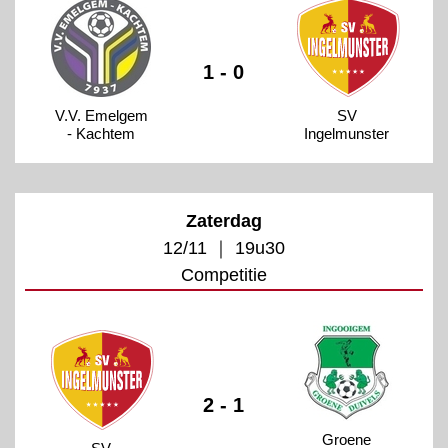
1 - 0
V.V. Emelgem
SV
- Kachtem
Ingelmunster
Zaterdag
12/11 ｜ 19u30
Competitie
2 - 1
Groene