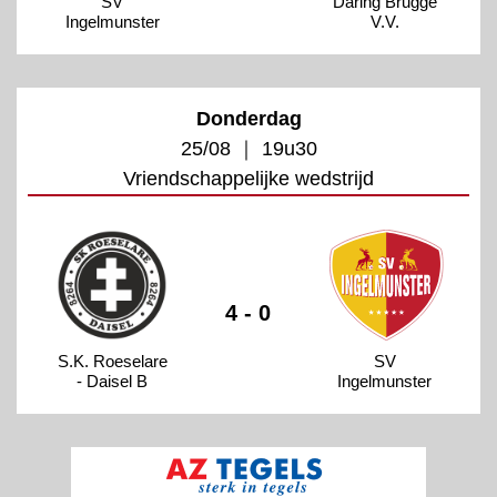
SV
Daring Brugge
Ingelmunster
V.V.
Donderdag
25/08 ｜ 19u30
Vriendschappelijke wedstrijd
4 - 0
S.K. Roeselare
SV
- Daisel B
Ingelmunster