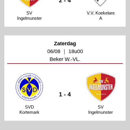
2 - 4
SV
V.V. Koekelare
Ingelmunster
A
Zaterdag
06/08 ｜ 18u00
Beker W.-VL.
1 - 4
SVD
SV
Kortemark
Ingelmunster