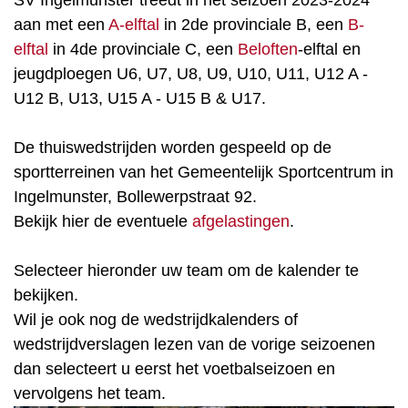
SV Ingelmunster treedt in het seizoen 2023-2024
aan met een
A-elftal
in 2de provinciale B, een
B-
elftal
in 4de provinciale C, een
Beloften
-elftal en
jeugdploegen U6, U7, U8, U9, U10, U11, U12 A -
U12 B, U13, U15 A - U15 B & U17.
De thuiswedstrijden worden gespeeld op de
sportterreinen van het Gemeentelijk Sportcentrum in
Ingelmunster, Bollewerpstraat 92.
Bekijk hier de eventuele
afgelastingen
.
Selecteer hieronder uw team om de kalender te
bekijken.
Wil je ook nog de wedstrijdkalenders of
wedstrijdverslagen lezen van de vorige seizoenen
dan selecteert u eerst het voetbalseizoen en
vervolgens het team.