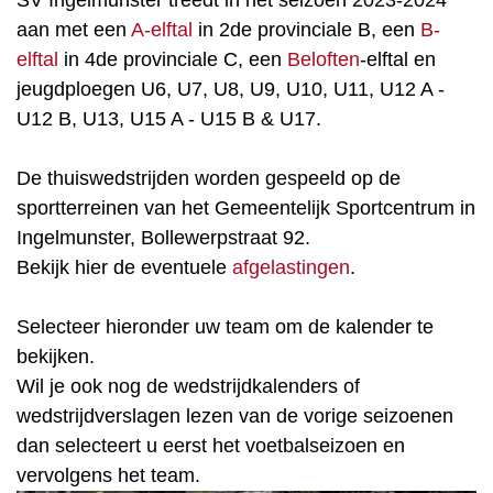
SV Ingelmunster treedt in het seizoen 2023-2024
aan met een
A-elftal
in 2de provinciale B, een
B-
elftal
in 4de provinciale C, een
Beloften
-elftal en
jeugdploegen U6, U7, U8, U9, U10, U11, U12 A -
U12 B, U13, U15 A - U15 B & U17.
De thuiswedstrijden worden gespeeld op de
sportterreinen van het Gemeentelijk Sportcentrum in
Ingelmunster, Bollewerpstraat 92.
Bekijk hier de eventuele
afgelastingen
.
Selecteer hieronder uw team om de kalender te
bekijken.
Wil je ook nog de wedstrijdkalenders of
wedstrijdverslagen lezen van de vorige seizoenen
dan selecteert u eerst het voetbalseizoen en
vervolgens het team.