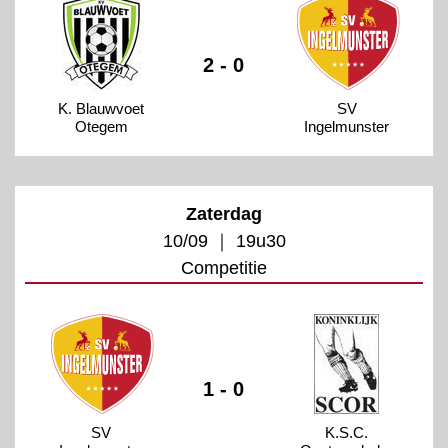
2 - 0
K. Blauwvoet
SV
Otegem
Ingelmunster
Zaterdag
10/09 ｜ 19u30
Competitie
1 - 0
SV
K.S.C.