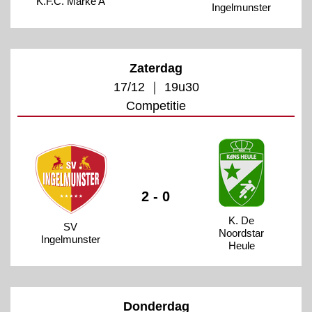
K.F.C. Marke A
Ingelmunster
Zaterdag
17/12 ｜ 19u30
Competitie
2 - 0
K. De
SV
Noordstar
Ingelmunster
Heule
Donderdag