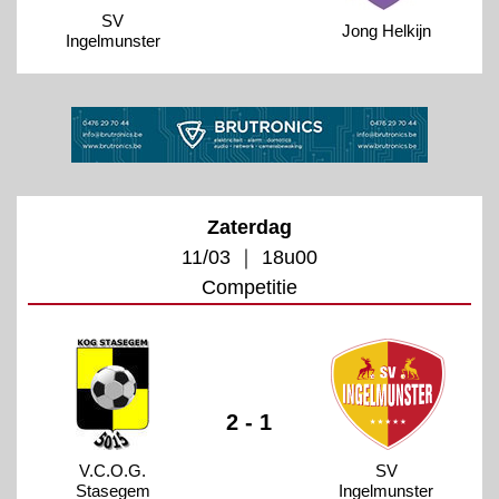
SV
Jong Helkijn
Ingelmunster
Zaterdag
11/03 ｜ 18u00
Competitie
2 - 1
V.C.O.G.
SV
Stasegem
Ingelmunster