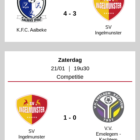
4 - 3
SV
K.F.C. Aalbeke
Ingelmunster
Zaterdag
21/01 ｜ 19u30
Competitie
1 - 0
V.V.
SV
Emelegem -
Ingelmunster
Kachtem