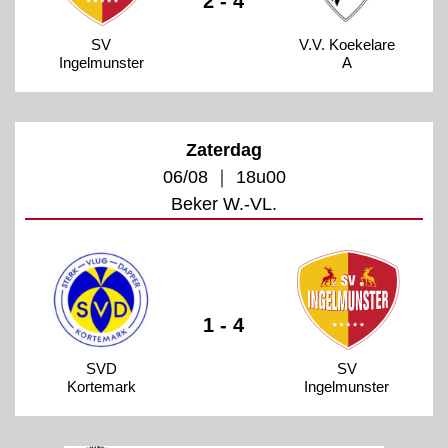
2 - 4
SV
V.V. Koekelare
Ingelmunster
A
Zaterdag
06/08 ｜ 18u00
Beker W.-VL.
1 - 4
SVD
SV
Kortemark
Ingelmunster