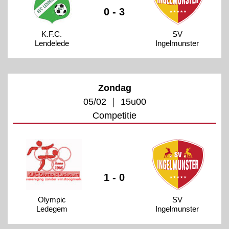
0 - 3
K.F.C.
SV
Lendelede
Ingelmunster
Zondag
05/02 ｜ 15u00
Competitie
1 - 0
Olympic
SV
Ledegem
Ingelmunster