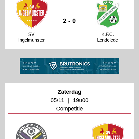
2 - 0
SV
K.F.C.
Ingelmunster
Lendelede
Zaterdag
05/11 ｜ 19u00
Competitie