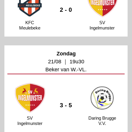
2 - 0
KFC
SV
Meulebeke
Ingelmunster
Zondag
21/08 ｜ 19u30
Beker van W.-VL.
3 - 5
SV
Daring Brugge
Ingelmunster
V.V.