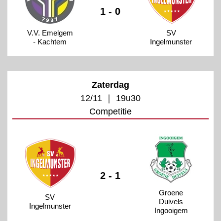
1 - 0
V.V. Emelgem
SV
- Kachtem
Ingelmunster
Zaterdag
12/11 ｜ 19u30
Competitie
2 - 1
Groene
SV
Duivels
Ingelmunster
Ingooigem