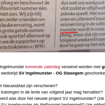
 Ingelmunster
komende zaterdag
verwend worden met
g
wedstrijd
SV Ingelmunster - OG Stasegem
geschonke
et Nieuwsblad zijn verschenen?
trainingen in de lente van volgend jaar mag hervatten?
rd was door het nieuwe project SV Ingelmunster? (zie a
 Ingelmunster als titelfavoriet bestempelt? (zie artike