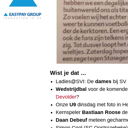
Wist je dat ...
Ladies@SVI: De
dames
bij SV
Wedstrijdbal
voor de komende 
Devolder
?
Onze
U9
dinsdag met foto in H
Kernspeler
Bastiaan Roose
de 
Daan Debeuf
meteen gecharmee
Simon Cool (SC Oostrozebeke) SV