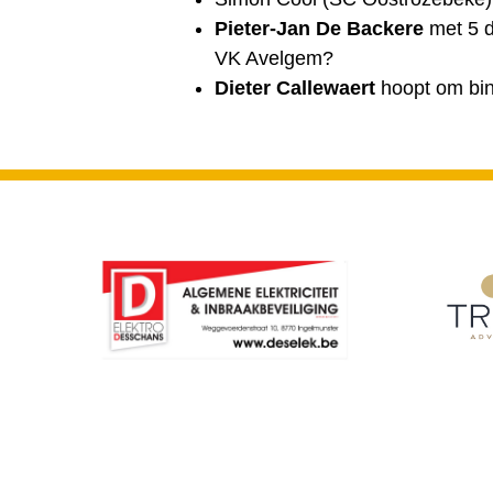
Pieter-Jan De Backere
met 5 d
VK Avelgem?
Dieter Callewaert
hoopt om bin