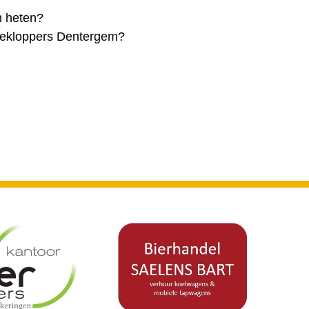
m heten?
nnekloppers Dentergem?