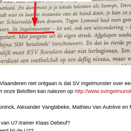
Vlaanderen niet ontgaan is dat SV Ingelmunster over ee
an onze Beloften kan nalezen op
http://www.svingelmunst
econinck, Alexander Vanglabeke, Mathieu Van Autrève e
 van U7-trainer Klaas Debeuf?
rd bij de U7?