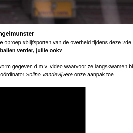
Ingelmunster
e oproep #blijfsporten van de overheid tijdens deze 2d
ballen verder, jullie ook?
rm gegeven d.m.v. video waarvoor ze langskwamen bij
coördinator
Solino Vandevijvere
onze aanpak toe.