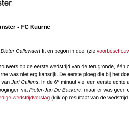
unster - FC Kuurne
n
Dieter Callewaert
fit en begon in doel (zie
voorbeschouw
houwers op de eerste wedstrijd van de terugronde, één o
ne was niet erg kansrijk. De eerste ploeg die bij het d
e
t van
Jari Callens
. In de 6
minuut viel een eerste echte 
pogingen via
Pieter-Jan De Backere
, maar er was geen e
ledige wedstrijdverslag
(klik op resultaat van de wedstrijd