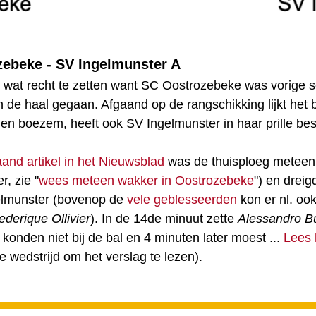
zebeke - SV Ingelmunster A
 wat recht te zetten want SC Oostrozebeke was vorige se
n de haal gegaan. Afgaand op de rangschikking lijkt het 
eigen boezem, heeft ook SV Ingelmunster in haar prille be
and artikel in het Nieuwsblad
was de thuisploeg meteen b
r, zie "
wees meteen wakker in Oostrozebeke
") en drei
elmunster (bovenop de
vele geblesseerden
kon er nl. oo
ederique Ollivier
). In de 14de minuut zette
Alessandro B
konden niet bij de bal en 4 minuten later moest ...
Lees 
e wedstrijd om het verslag te lezen).