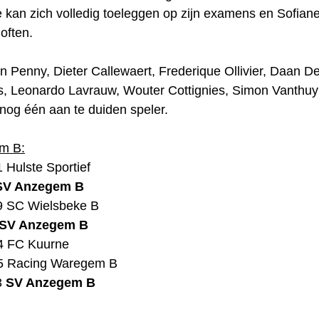
 kan zich volledig toeleggen op zijn examens en Sofian
often.
n Penny, Dieter Callewaert, Frederique Ollivier, Daan D
els, Leonardo Lavrauw, Wouter Cottignies, Simon Vanthuy
nog één aan te duiden speler.
em B:
 Hulste Sportief
SV Anzegem B
9 SC Wielsbeke B
SV Anzegem B
4 FC Kuurne
5 Racing Waregem B
3
SV Anzegem B