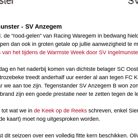
unster - SV Anzegem
l. de "rood-gelen" van Racing Waregem in bedwang hiel
n dan ook in groten getale op jullie aanwezigheid te
s van het tijdens de Warmste Week door SV Ingelmunst
dag en het naderbij komen van dichtste belager SC Oost
trozebeke treedt anderhalf uur eerder al aan tegen FC 
r we aan toe zijn. Tegenstander SV Anzegem B won zonda
and zijn een goede prestatie neer te zetten tegen de l
 tot wat we in
de Keek op de Reeks
schreven, enkel Sie
de kaart) moet nog uitgesproken worden.
 dit seizoen over een volledig fitte kern beschikken. Oliv