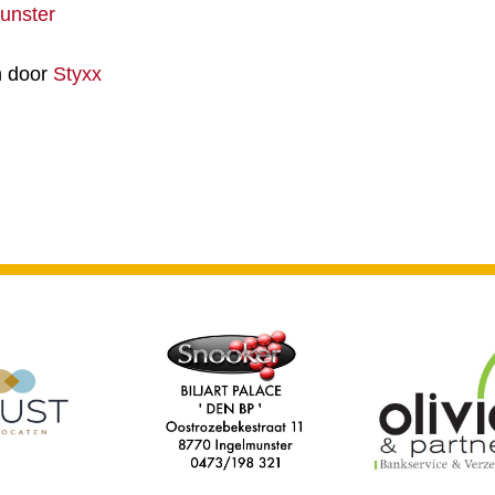
unster
n door
Styxx