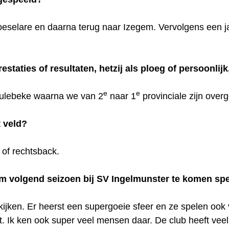
oeselare en daarna terug naar Izegem. Vervolgens een jaa
estaties of resultaten, hetzij als ploeg of persoonlijk
e
e
ulebeke waarna we van 2
naar 1
provinciale zijn over
t veld?
n of rechtsback.
m volgend seizoen bij SV Ingelmunster te komen sp
kijken. Er heerst een supergoeie sfeer en ze spelen oo
 Ik ken ook super veel mensen daar. De club heeft veel