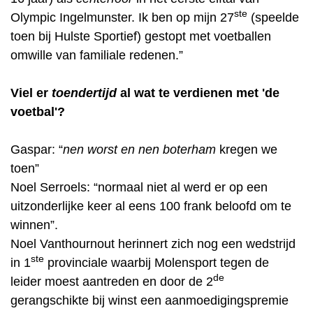
ste
Olympic Ingelmunster. Ik ben op mijn 27
(speelde
toen bij Hulste Sportief) gestopt met voetballen
omwille van familiale redenen.”
Viel er
toendertijd
al wat te verdienen met 'de
voetbal'?
Gaspar: “
nen worst en nen boterham
kregen we
toen”
Noel Serroels: “normaal niet al werd er op een
uitzonderlijke keer al eens 100 frank beloofd om te
winnen”.
Noel Vanthournout herinnert zich nog een wedstrijd
ste
in 1
provinciale waarbij Molensport tegen de
de
leider moest aantreden en door de 2
gerangschikte bij winst een aanmoedigingspremie