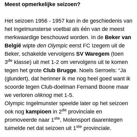
Meest opmerkelijke seizoen?
Het seizoen 1956 - 1957 kan in de geschiedenis van
het Ingelmunsterse voetbal als één van de meest
merkwaardige beschouwd worden. In de
Beker van
België
wipte
den Olympic
eerst FC Izegem uit de
Beker, schakelde vervolgens
SV Waregem
(toen
de
3
klasse) uit met 1-2 om vervolgens uit te komen
tegen het grote
Club Brugge
. Noels Serroels: “Ja
(glundert), dat herinner ik me nog heel goed want ik
scoorde tegen Club-doelman Fernand Boone maar
we verloren
oliknog
met 1-5.
Olympic Ingelmunster speelde later op het seizoen
de
ook nog
kampioen
in 2
provinciale en
ste
promoveerde naar 1
, Molensport daarentegen
ste
tuimelde net dat seizoen uit 1
provinciale.