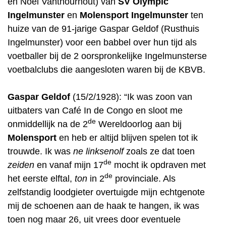
en Noel Vanthournout) van
SV Olympic
Ingelmunster
en
Molensport Ingelmunster
ten
huize van de 91-jarige Gaspar Geldof (Rusthuis
Ingelmunster) voor een babbel over hun tijd als
voetballer bij de 2 oorspronkelijke Ingelmunsterse
voetbalclubs die aangesloten waren bij de KBVB.
Gaspar Geldof
(15/2/1928): “Ik was zoon van
uitbaters van Café In de Congo en sloot me
de
onmiddellijk na de 2
Wereldoorlog aan bij
Molensport
en heb er altijd blijven spelen tot ik
trouwde. Ik was
ne linksenolf
zoals ze dat toen
de
zeiden
en vanaf mijn 17
mocht ik opdraven met
de
het eerste elftal,
ton
in 2
provinciale. Als
zelfstandig loodgieter overtuigde mijn echtgenote
mij de schoenen aan de haak te hangen, ik was
toen nog maar 26, uit vrees door eventuele