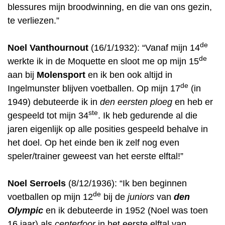
blessures mijn broodwinning, en die van ons gezin,
te verliezen.”
de
Noel Vanthournout
(16/1/1932): “Vanaf mijn 14
de
werkte ik in de Moquette en sloot me op mijn 15
aan bij
Molensport
en ik ben ook altijd in
de
Ingelmunster blijven voetballen. Op mijn 17
(in
1949) debuteerde ik in
den eersten ploeg
en heb er
ste
gespeeld tot mijn 34
. Ik heb gedurende al die
jaren eigenlijk op alle posities gespeeld behalve in
het doel. Op het einde ben ik zelf nog even
speler/trainer geweest van het eerste elftal!”
Noel Serroels
(8/12/1936): “Ik ben beginnen
de
voetballen op mijn 12
bij de
juniors
van
den
Olympic
en ik debuteerde in 1952 (Noel was toen
16 jaar) als
centerfoor
in het eerste elftal van