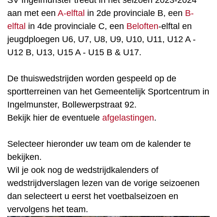
SV Ingelmunster treedt in het seizoen 2023-2024
aan met een
A-elftal
in 2de provinciale B, een
B-
elftal
in 4de provinciale C, een
Beloften
-elftal en
jeugdploegen U6, U7, U8, U9, U10, U11, U12 A -
U12 B, U13, U15 A - U15 B & U17.
De thuiswedstrijden worden gespeeld op de
sportterreinen van het Gemeentelijk Sportcentrum in
Ingelmunster, Bollewerpstraat 92.
Bekijk hier de eventuele
afgelastingen
.
Selecteer hieronder uw team om de kalender te
bekijken.
Wil je ook nog de wedstrijdkalenders of
wedstrijdverslagen lezen van de vorige seizoenen
dan selecteert u eerst het voetbalseizoen en
vervolgens het team.