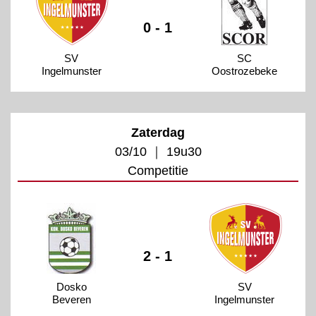
0 - 1
SV
SC
Ingelmunster
Oostrozebeke
Zaterdag
03/10 ｜ 19u30
Competitie
2 - 1
Dosko
SV
Beveren
Ingelmunster